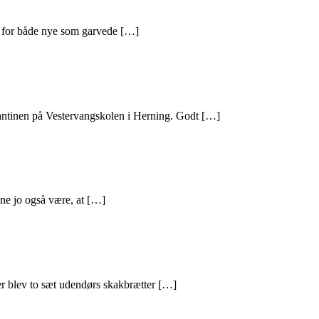
ng for både nye som garvede […]
kantinen på Vestervangskolen i Herning. Godt […]
unne jo også være, at […]
er blev to sæt udendørs skakbrætter […]