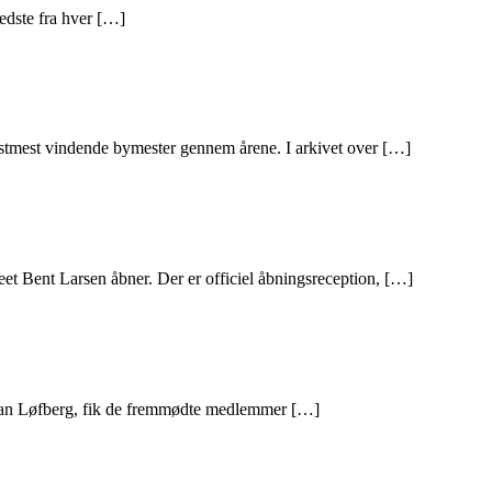
bedste fra hver […]
stmest vindende bymester gennem årene. I arkivet over […]
seet Bent Larsen åbner. Der er officiel åbningsreception, […]
r Jan Løfberg, fik de fremmødte medlemmer […]