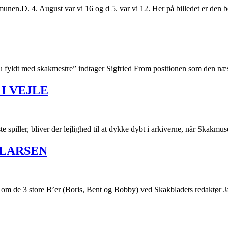
munen.D. 4. August var vi 16 og d 5. var vi 12. Her på billedet er den 
nu fyldt med skakmestre” indtager Sigfried From positionen som den næ
I VEJLE
 spiller, bliver der lejlighed til at dykke dybt i arkiverne, når Skakmu
 LARSEN
24 om de 3 store B’er (Boris, Bent og Bobby) ved Skakbladets redaktø