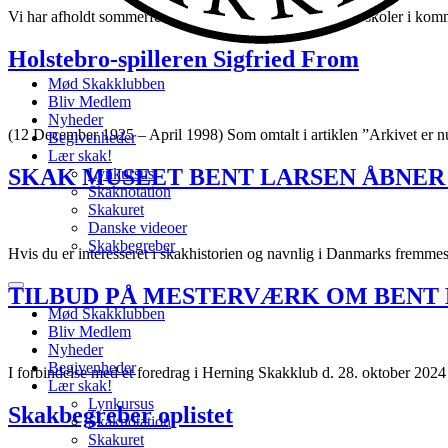
Vi har afholdt sommerferieskak for elever fra forskellige skoler i kom
Holstebro-spilleren Sigfried From
Mød Skakklubben
Bliv Medlem
Nyheder
(12 December 1925 – April 1998) Som omtalt i artiklen ”Arkivet er 
Begivenheder
Lær skak!
SKAK MUSEET BENT LARSEN ÅBNER 
Lynkursus
Skaknotation
Skakuret
Danske videoer
Skakbegreber
Hvis du er interesseret i skakhistorien og navnlig i Danmarks fremmeste
TILBUD PÅ MESTERVÆRK OM BENT
Mød Skakklubben
Bliv Medlem
Nyheder
Begivenheder
I forbindelse med et foredrag i Herning Skakklub d. 28. oktober 20
Lær skak!
Lynkursus
Skakbegreber oplistet
Skaknotation
Skakuret