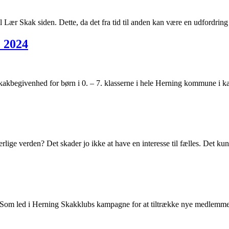
l Lær Skak siden. Dette, da det fra tid til anden kan være en udfordri
2024
kakbegivenhed for børn i 0. – 7. klasserne i hele Herning kommune i 
derlige verden? Det skader jo ikke at have en interesse til fælles. Det k
ng. Som led i Herning Skakklubs kampagne for at tiltrække nye medlemm