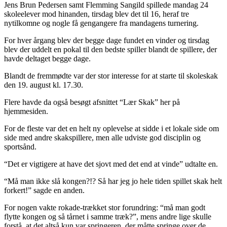
Jens Brun Pedersen samt Flemming Sangild spillede mandag 24
skoleelever mod hinanden, tirsdag blev det til 16, heraf tre
nytilkomne og nogle få gengangere fra mandagens turnering.
For hver årgang blev der begge dage fundet en vinder og tirsdag
blev der uddelt en pokal til den bedste spiller blandt de spillere, der
havde deltaget begge dage.
Blandt de fremmødte var der stor interesse for at starte til skoleskak
den 19. august kl. 17.30.
Flere havde da også besøgt afsnittet “Lær Skak” her på
hjemmesiden.
For de fleste var det en helt ny oplevelse at sidde i et lokale side om
side med andre skakspillere, men alle udviste god disciplin og
sportsånd.
“Det er vigtigere at have det sjovt med det end at vinde” udtalte en.
“Må man ikke slå kongen?!? Så har jeg jo hele tiden spillet skak helt
forkert!” sagde en anden.
For nogen vakte rokade-trækket stor forundring: “må man godt
flytte kongen og så tårnet i samme træk?”, mens andre lige skulle
forstå, at det altså kun var springeren, der måtte springe over de