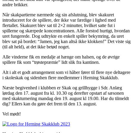
andre brikker.
Når skakpartierne nærmede sig sin afslutning, blev skakuret
introduceret for de spillere, der ikke var færdige i lighed med
flertallet. Skakuret blev sat til 2×2 minutter, hvilket satte fut i
spillerne og skærpede koncentrationen. Alle forstod hurtigt, hvordan
uret fungerede. Dog udtrykte en enkelt spiller bekymring, da uret
blev sat på bordet: “Jamen, jeg kan altså ikke klokken!” Det viste sig
(til alt held), at det ikke betød noget.
Alle vinderne fik en medalje at hænge om halsen, og de øvrige
spillere fik som “trøstepræmie” lidt slik fra kantinen.
Alt i alt et godt arrangement som vi håber fører til flere nye deltagere
i skoleskak og sidenhen flere medlemmer i Herning Skakklub.
Næste begivenhed i klubben er Skak og grillhygge i Sdr. Anlæg
lørdag den 17. august fra kl. 10.30 og derefter opstart af sæsonen
med skakturnering mandag den 19. august kl 19.00. Har du tilmeldt
dig? Ellers kan du gøre det frem til den 13. august.
Vel mødt!