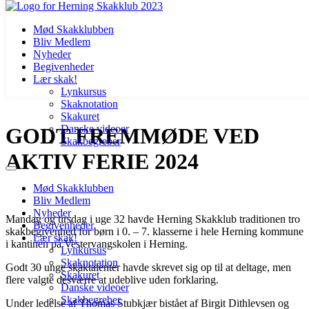
Mød Skakklubben
Bliv Medlem
Nyheder
Begivenheder
Lær skak!
Lynkursus
Skaknotation
Videre
Skakuret
til
Danske videoer
GODT FREMMØDE VED
indhold
Skakbegreber
AKTIV FERIE 2024
Mød Skakklubben
Bliv Medlem
Nyheder
Mandag og tirsdag i uge 32 havde Herning Skakklub traditionen tro
Begivenheder
skakbegivenhed for børn i 0. – 7. klasserne i hele Herning kommune
Lær skak!
i kantinen på Vestervangskolen i Herning.
Lynkursus
Skaknotation
Godt 30 unge skaktalenter havde skrevet sig op til at deltage, men
Skakuret
flere valgte desværre at udeblive uden forklaring.
Danske videoer
Skakbegreber
Under ledelse af Thomas Stubkjær bistået af Birgit Dithlevsen og