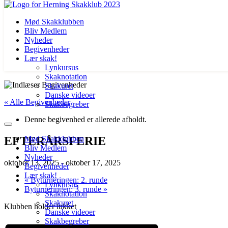
Mød Skakklubben
Bliv Medlem
Nyheder
Begivenheder
Lær skak!
Lynkursus
Skaknotation
Videre
Skakuret
til
Danske videoer
« Alle Begivenheder
indhold
Skakbegreber
Denne begivenhed er allerede afholdt.
EFTERÅRSFERIE
Mød Skakklubben
Bliv Medlem
Nyheder
oktober 13, 2025
-
oktober 17, 2025
Begivenheder
Lær skak!
«
Byturneringen: 2. runde
Lynkursus
Byturneringen: 3. runde
»
Skaknotation
Skakuret
Klubben holder lukket
Danske videoer
Skakbegreber