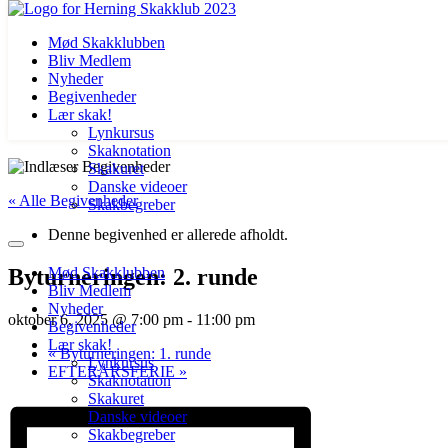
Mød Skakklubben
Bliv Medlem
Nyheder
Begivenheder
Lær skak!
Lynkursus
Skaknotation
Videre
Skakuret
til
Danske videoer
« Alle Begivenheder
indhold
Skakbegreber
Denne begivenhed er allerede afholdt.
Byturneringen: 2. runde
Mød Skakklubben
Bliv Medlem
Nyheder
oktober 6, 2025 @ 7:00 pm
-
11:00 pm
Begivenheder
Lær skak!
«
Byturneringen: 1. runde
Lynkursus
EFTERÅRSFERIE
»
Skaknotation
Skakuret
Danske videoer
Skakbegreber