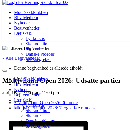
Mød Skakklubben
Bliv Medlem
Nyheder
Begivenheder
Lær skak!
Lynkursus
Skaknotation
Videre
Skakuret
til
Danske videoer
« Alle Begivenheder
indhold
Skakbegreber
Denne begivenhed er allerede afholdt.
Midtjylland Open 2026: Udsatte partier
Mød Skakklubben
Bliv Medlem
Nyheder
april 16 @ 7:00 pm
-
11:00 pm
Begivenheder
Lær skak!
«
Midtjylland Open 2026: 6. runde
Lynkursus
Midtjylland Open 2026: 7. og sidste runde
»
Skaknotation
Skakuret
Danske videoer
Skakbegreber