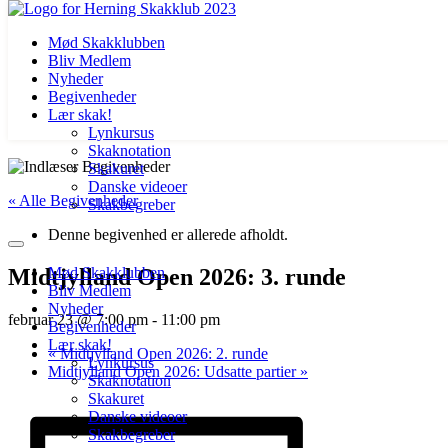
Mød Skakklubben
Bliv Medlem
Nyheder
Begivenheder
Lær skak!
Lynkursus
Skaknotation
Videre
Skakuret
til
Danske videoer
« Alle Begivenheder
indhold
Skakbegreber
Denne begivenhed er allerede afholdt.
Midtjylland Open 2026: 3. runde
Mød Skakklubben
Bliv Medlem
Nyheder
februar 23 @ 7:00 pm
-
11:00 pm
Begivenheder
Lær skak!
«
Midtjylland Open 2026: 2. runde
Lynkursus
Midtjylland Open 2026: Udsatte partier
»
Skaknotation
Skakuret
Danske videoer
Skakbegreber