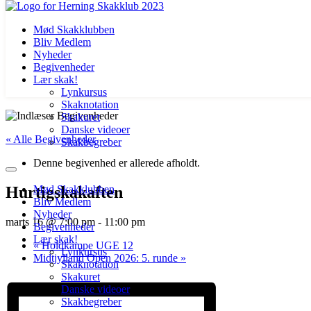
Mød Skakklubben
Bliv Medlem
Nyheder
Begivenheder
Lær skak!
Lynkursus
Skaknotation
Videre
Skakuret
til
Danske videoer
« Alle Begivenheder
indhold
Skakbegreber
Denne begivenhed er allerede afholdt.
Hurtigskakaften
Mød Skakklubben
Bliv Medlem
Nyheder
marts 16 @ 7:00 pm
-
11:00 pm
Begivenheder
Lær skak!
«
Holdkampe UGE 12
Lynkursus
Midtjylland Open 2026: 5. runde
»
Skaknotation
Skakuret
Danske videoer
Skakbegreber