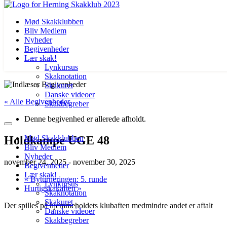
Mød Skakklubben
Bliv Medlem
Nyheder
Begivenheder
Lær skak!
Lynkursus
Skaknotation
Videre
Skakuret
til
Danske videoer
« Alle Begivenheder
indhold
Skakbegreber
Denne begivenhed er allerede afholdt.
Holdkampe UGE 48
Mød Skakklubben
Bliv Medlem
Nyheder
november 24, 2025
-
november 30, 2025
Begivenheder
Lær skak!
«
Byturneringen: 5. runde
Lynkursus
Hurtigskakaften
»
Skaknotation
Skakuret
Der spilles på hjemmeholdets klubaften medmindre andet er aftalt
Danske videoer
Skakbegreber