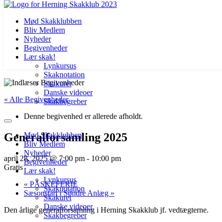
Mød Skakklubben
Bliv Medlem
Nyheder
Begivenheder
Lær skak!
Lynkursus
Skaknotation
Videre
Skakuret
til
Danske videoer
« Alle Begivenheder
indhold
Skakbegreber
Denne begivenhed er allerede afholdt.
Generalforsamling 2025
Mød Skakklubben
Bliv Medlem
Nyheder
april 28, 2025 @ 7:00 pm
-
10:00 pm
Begivenheder
Gratis
Lær skak!
Lynkursus
«
PÅSKEFERIE
Skaknotation
Sæsonstart i Søndre Anlæg
»
Skakuret
Danske videoer
Den årlige generalforsamling i Herning Skakklub jf. vedtægterne.
Skakbegreber