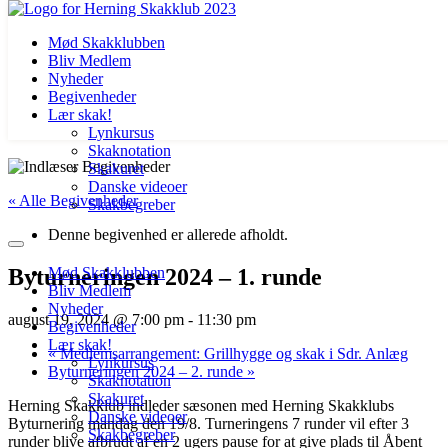
Mød Skakklubben
Bliv Medlem
Nyheder
Begivenheder
Lær skak!
Lynkursus
Skaknotation
Videre
Skakuret
til
Danske videoer
« Alle Begivenheder
indhold
Skakbegreber
Denne begivenhed er allerede afholdt.
Byturneringen 2024 – 1. runde
Mød Skakklubben
Bliv Medlem
Nyheder
august 19, 2024 @ 7:00 pm
-
11:30 pm
Begivenheder
Lær skak!
«
Medlemsarrangement: Grillhygge og skak i Sdr. Anlæg
Lynkursus
Byturneringen 2024 – 2. runde
»
Skaknotation
Skakuret
Herning Skakklub indleder sæsonen med Herning Skakklubs
Danske videoer
Byturnering mandag den 19/8. Turneringens 7 runder vil efter 3
Skakbegreber
runder blive afbrudt af en 2 ugers pause for at give plads til Åbent