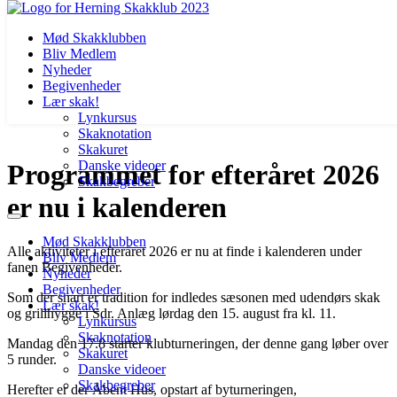
Mød Skakklubben
Bliv Medlem
Nyheder
Begivenheder
Lær skak!
Lynkursus
Skaknotation
Videre
Skakuret
til
Danske videoer
Programmet for efteråret 2026
indhold
Skakbegreber
er nu i kalenderen
Mød Skakklubben
Alle aktiviteter i efteråret 2026 er nu at finde i kalenderen under
Bliv Medlem
fanen Begivenheder.
Nyheder
Begivenheder
Som der snart er tradition for indledes sæsonen med udendørs skak
Lær skak!
og grillhygge i Sdr. Anlæg lørdag den 15. august fra kl. 11.
Lynkursus
Skaknotation
Mandag den 17.8 starter klubturneringen, der denne gang løber over
Skakuret
5 runder.
Danske videoer
Skakbegreber
Herefter er der Åbent Hus, opstart af byturneringen,