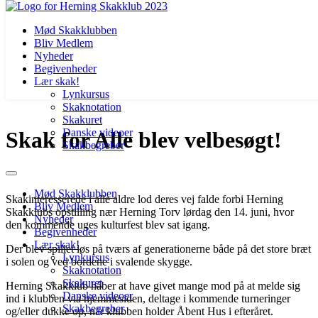
Mød Skakklubben
Bliv Medlem
Nyheder
Begivenheder
Lær skak!
Lynkursus
Skaknotation
Videre
Skakuret
til
Danske videoer
Skak for Alle blev velbesøgt!
indhold
Skakbegreber
Mød Skakklubben
Skakinteresserede i alle aldre lod deres vej falde forbi Herning
Bliv Medlem
Skakklubs opstilling nær Herning Torv lørdag den 14. juni, hvor
Nyheder
den kommende uges kulturfest blev sat igang.
Begivenheder
Lær skak!
Der blev spillet løs på tværs af generationerne både på det store bræt
Lynkursus
i solen og ved bordene i svalende skygge.
Skaknotation
Skakuret
Herning Skakklub håber at have givet mange mod på at melde sig
Danske videoer
ind i klubben via hjemmesiden, deltage i kommende turneringer
Skakbegreber
og/eller dukke op, når klubben holder Åbent Hus i efteråret.