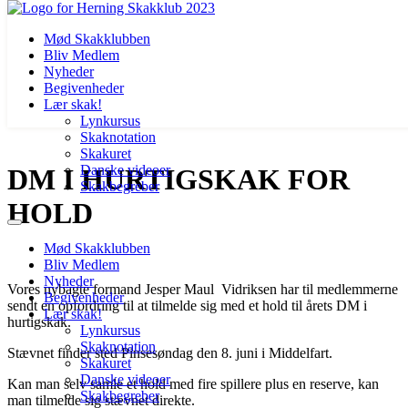
Mød Skakklubben
Bliv Medlem
Nyheder
Begivenheder
Lær skak!
Lynkursus
Skaknotation
Videre
Skakuret
til
Danske videoer
DM I HURTIGSKAK FOR
indhold
Skakbegreber
HOLD
Mød Skakklubben
Bliv Medlem
Nyheder
Vores nybagte formand Jesper Maul Vidriksen har til medlemmerne
Begivenheder
sendt en opfordring til at tilmelde sig med et hold til årets DM i
Lær skak!
hurtigskak.
Lynkursus
Skaknotation
Stævnet finder sted Pinsesøndag den 8. juni i Middelfart.
Skakuret
Danske videoer
Kan man selv samle et hold med fire spillere plus en reserve, kan
Skakbegreber
man tilmelde sig stævnet direkte.