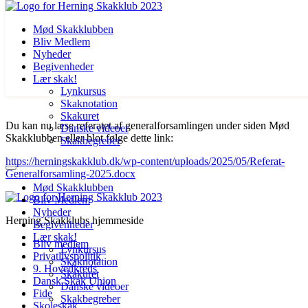
Mød Skakklubben
Bliv Medlem
Nyheder
Begivenheder
Lær skak!
Lynkursus
Skaknotation
Videre
Skakuret
Du kan nu læse referatet af generalforsamlingen under siden Mød
til
Danske videoer
Skakklubben eller blot følge dette link:
indhold
Skakbegreber
https://herningskakklub.dk/wp-content/uploads/2025/05/Referat-
Generalforsamling-2025.docx
Mød Skakklubben
Bliv Medlem
Nyheder
Herning Skakklubs hjemmeside
Begivenheder
Lær skak!
Bliv medlem
Lynkursus
Privatlivspolitik
Skaknotation
9. Hovedkreds
Skakuret
Dansk Skak Union
Danske videoer
Fide
Skakbegreber
Skoleskak