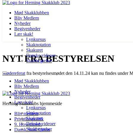
Mød Skakklubben
Bliv Medlem
Nyheder
Begivenheder
Lær skak!
Lynkursus
Skaknotation
Videre
Skakuret
til
Danske videoer
NYT FRA BESTYRELSEN
indhold
Skakbegreber
Mødereferat
fra bestyrelsesmødet den 14.11.24 kan nu findes under 
Mød Skakklubben
Bliv Medlem
Nyheder
Begivenheder
Lær skak!
Herning Skakklubs hjemmeside
Lynkursus
Skaknotation
Bliv medlem
Skakuret
Privatlivspolitik
Danske videoer
9. Hovedkreds
Skakbegreber
Dansk Skak Union