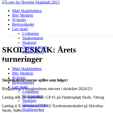
Mød Skakklubben
Bliv Medlem
Nyheder
Begivenheder
Lær skak!
Lynkursus
Skaknotation
Videre
Skakuret
til
Danske videoer
SKOLESKAK: Årets
indhold
Skakbegreber
turneringer
Mød Skakklubben
Bliv Medlem
Nyheder
Skoleskakstævnerne spilles som følger:
Begivenheder
Lær skak!
Ringkøbing/Viborgkredsens stævner i skoleåret 2024/25:
Lynkursus
Skaknotation
Lørdag den 28. september: GP #1 på Finderuphøj Skole, Viborg
Skakuret
Danske videoer
Lørdag d. 2. november: GP #2/ Kredsmesterskabet på Skivehus
Skakbegreber
Skole, Skive