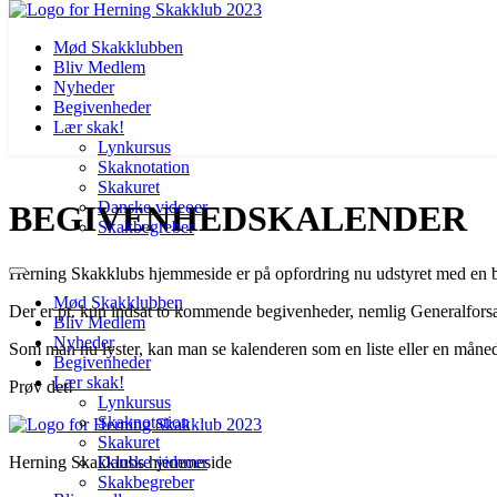
Mød Skakklubben
Bliv Medlem
Nyheder
Begivenheder
Lær skak!
Lynkursus
Skaknotation
Videre
Skakuret
til
Danske videoer
BEGIVENHEDSKALENDER
indhold
Skakbegreber
Herning Skakklubs hjemmeside er på opfordring nu udstyret med en 
Mød Skakklubben
Der er pt. kun indsat to kommende begivenheder, nemlig Generalfors
Bliv Medlem
Nyheder
Som man nu lyster, kan man se kalenderen som en liste eller en månedso
Begivenheder
Lær skak!
Prøv det!
Lynkursus
Skaknotation
Skakuret
Herning Skakklubs hjemmeside
Danske videoer
Skakbegreber