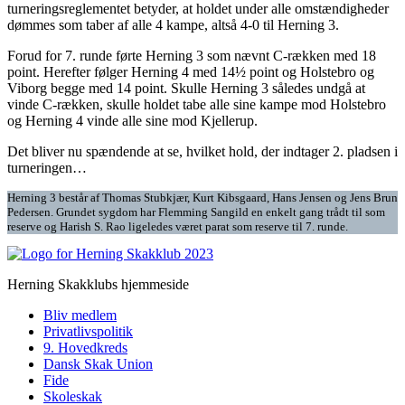
turneringsreglementet betyder, at holdet under alle omstændigheder
dømmes som taber af alle 4 kampe, altså 4-0 til Herning 3.
Forud for 7. runde førte Herning 3 som nævnt C-rækken med 18
point. Herefter følger Herning 4 med 14½ point og Holstebro og
Viborg begge med 14 point. Skulle Herning 3 således undgå at
vinde C-rækken, skulle holdet tabe alle sine kampe mod Holstebro
og Herning 4 vinde alle sine mod Kjellerup.
Det bliver nu spændende at se, hvilket hold, der indtager 2. pladsen i
turneringen…
Herning 3 består af Thomas Stubkjær, Kurt Kibsgaard, Hans Jensen og Jens Brun
Pedersen. Grundet sygdom har Flemming Sangild en enkelt gang trådt til som
reserve og Harish S. Rao ligeledes været parat som reserve til 7. runde.
Herning Skakklubs hjemmeside
Bliv medlem
Privatlivspolitik
9. Hovedkreds
Dansk Skak Union
Fide
Skoleskak