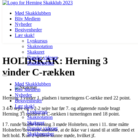
Mød Skakklubben
Bliv Medlem
Nyheder
Begivenheder
Lær skak!
Lynkursus
Skaknotation
Videre
Skakuret
til
Danske videoer
HOLDSKAK: Herning 3
indhold
Skakbegreber
vinder C-rækken
Mød Skakklubben
Bliv Medlem
Nyheder
Herning 3 vinder 1. pladsen i turneringens C-række med 22 point.
Begivenheder
Lær skak!
3 4-0 sejre og 3 2-2 sejre har før 7. og afgørende runde bragt
Lynkursus
Herning 3 i spidsen af C-rækken i turneringen med 18 point.
Skaknotation
Skakuret
I 7. runde skulle Herning 3 møde Holstebro, men i 11. time måtte
Danske videoer
Holstebro desværre meddele, at de ikke var i stand til at stille med et
Skakbegreber
helt hold. Kun 2 spillere kunne møde, hvilket jf.