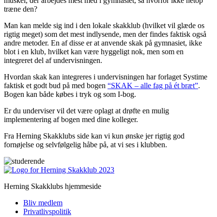
muskel, der arbejdes mest med i gymnasiet, så hvorfor ikke netop
træne den?
Man kan melde sig ind i den lokale skakklub (hvilket vil glæde os
rigtig meget) som det mest indlysende, men der findes faktisk også
andre metoder. En af disse er at anvende skak på gymnasiet, ikke
blot i en klub, hvilket kan være hyggeligt nok, men som en
integreret del af undervisningen.
Hvordan skak kan integreres i undervisningen har forlaget Systime
faktisk et godt bud på med bogen
“SKAK – alle fag på ét bræt”
.
Bogen kan både købes i tryk og som I-bog.
Er du underviser vil det være oplagt at drøfte en mulig
implementering af bogen med dine kolleger.
Fra Herning Skakklubs side kan vi kun ønske jer rigtig god
fornøjelse og selvfølgelig håbe på, at vi ses i klubben.
Herning Skakklubs hjemmeside
Bliv medlem
Privatlivspolitik