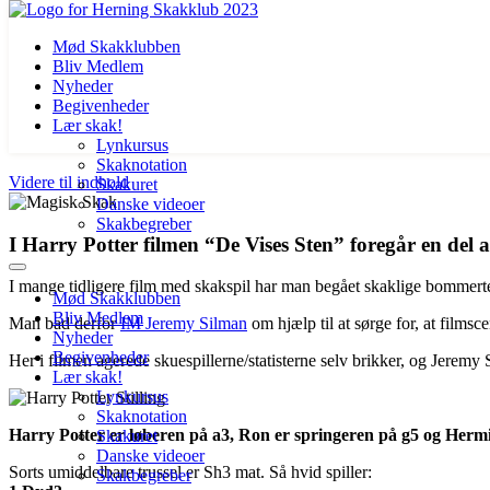
Mød Skakklubben
Bliv Medlem
Nyheder
Begivenheder
Lær skak!
Lynkursus
Skaknotation
Videre til indhold
Skakuret
Danske videoer
Skakbegreber
I Harry Potter filmen “De Vises Sten” foregår en del a
I mange tidligere film med skakspil har man begået skaklige bommerter. O
Mød Skakklubben
Bliv Medlem
Man bad derfor
IM Jeremy Silman
om hjælp til at sørge for, at films
Nyheder
Begivenheder
Her i filmen agerede skuespillerne/statisterne selv brikker, og Jeremy 
Lær skak!
Lynkursus
Skaknotation
Harry Potter er løberen på a3, Ron er springeren på g5 og Hermi
Skakuret
Danske videoer
Sorts umiddelbare trussel er Sh3 mat. Så hvid spiller:
Skakbegreber