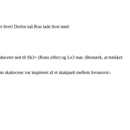
r livet! Derfor må Ron lade livet med:
educeret ned til Sh3+ (Rons offer) og Le3 mat. (Bemærk, at trækket
ens skakscene var inspireret af et skakparti mellem Jovanovic-