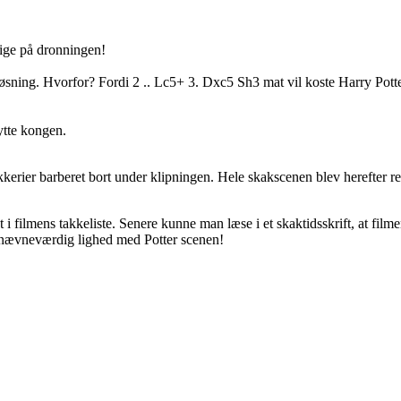
rrige på dronningen!
løsning. Hvorfor? Fordi 2 .. Lc5+ 3. Dxc5 Sh3 mat vil koste Harry Potte
ytte kongen.
kerier barberet bort under klipningen. Hele skakscenen blev herefter r
i filmens takkeliste. Senere kunne man læse i et skaktidsskrift, at film
 nævneværdig lighed med Potter scenen!