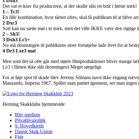
1 Dxd3
Det var et krav fra produceren, at der skulle slås en brik i første træk!
1 – Tc3!
En lille kombination, hvor tårnet ofres, skal få publikum til at blive a
2 Dxc3
Sort kan nu sætte mat i to træk, men det ville IKKE være den rigtige 
2 – Sh3!
3 Dxh3 Lc5+
Nu må dronningen til publikums store fornøjelse lade livet for at besk
4 De3 Lxe3 mat
Men som det så ofte går med større filmproduktioner bliver mange læk
Le3 i filmen ikke slår dronningen) Meget sørgeligt.
For at føje spot til skade blev Jeremy Silmans navn ikke engang nævnt 
Manzardo, Imperia 1967. Spiller man partiet igennem, ser man ingen
Herning Skakklubs hjemmeside
Bliv medlem
Privatlivspolitik
9. Hovedkreds
Dansk Skak Union
Fide