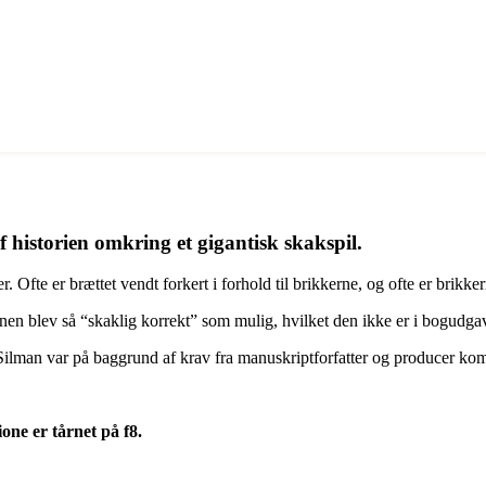
f historien omkring et gigantisk skakspil.
fte er brættet vendt forkert i forhold til brikkerne, og ofte er brikkerne
cenen blev så “skaklig korrekt” som mulig, hvilket den ikke er i bogudga
Silman var på baggrund af krav fra manuskriptforfatter og producer komme
one er tårnet på f8.